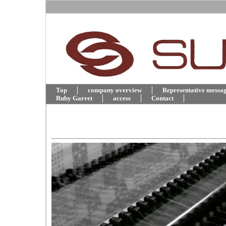
Top
company overview
Representative messa
Ruby Garret
access
Contact